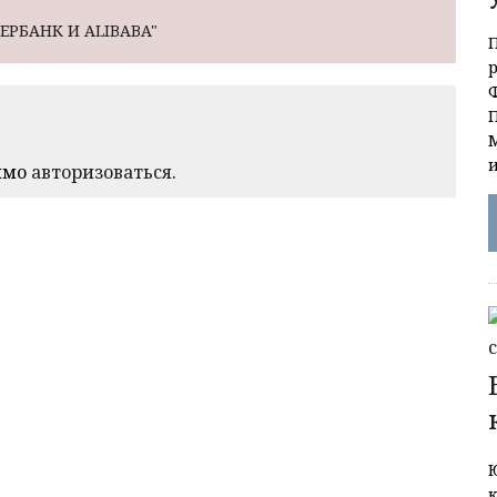
БЕРБАНК И ALIBABA"
имо
авторизоваться
.