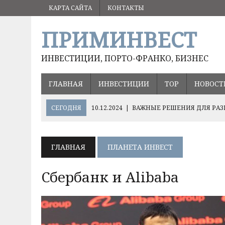
КАРТА САЙТА
КОНТАКТЫ
ПРИМИНВЕСТ
ИНВЕСТИЦИИ, ПОРТО-ФРАНКО, БИЗНЕС
ГЛАВНАЯ
ИНВЕСТИЦИИ
ТОР
НОВОСТ
СЕГОДНЯ
10.12.2024
|
ВАЖНЫЕ РЕШЕНИЯ ДЛЯ РАЗ
05.09.2024
|
ВЛАДИМИР ПУТИН ПОРУЧИЛ СОХРАНИТ
17.08.2024
|
ОЛЕГ КОЖЕМЯКО О ПЕРСПЕКТИВНЫХ НА
ГЛАВНАЯ
ПЛАНЕТА ИНВЕСТ
ХЭЙЛУНЦЗЯН
Сбербанк и Alibaba