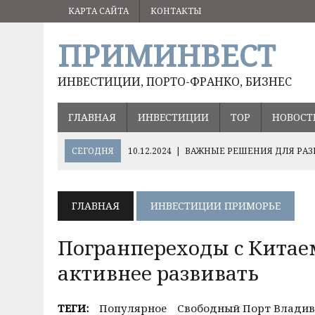
КАРТА САЙТА
КОНТАКТЫ
ПРИМИНВЕСТ
ИНВЕСТИЦИИ, ПОРТО-ФРАНКО, БИЗНЕС
ГЛАВНАЯ
ИНВЕСТИЦИИ
ТОР
НОВОСТ
СЕГОДНЯ
10.12.2024
|
ВАЖНЫЕ РЕШЕНИЯ ДЛЯ РАЗ
05.09.2024
|
ВЛАДИМИР ПУТИН ПОРУЧИЛ СОХРАНИТ
17.08.2024
|
ОЛЕГ КОЖЕМЯКО О ПЕРСПЕКТИВНЫХ НА
ГЛАВНАЯ
ИНВЕСТИЦИИ ПРИМОРЬЕ
ХЭЙЛУНЦЗЯН
Погранпереходы с Китае
активнее развивать
ТЕГИ:
Популярное
Свободный Порт Владив