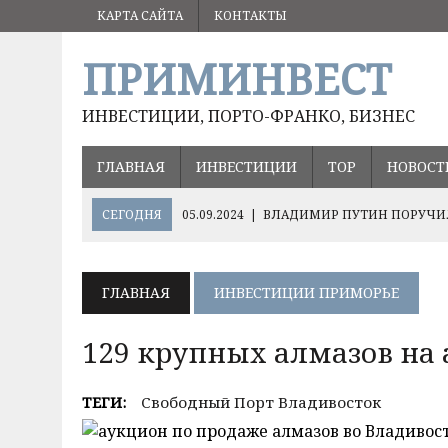
КАРТА САЙТА
КОНТАКТЫ
ПРИМИНВЕСТ
ИНВЕСТИЦИИ, ПОРТО-ФРАНКО, БИЗНЕС
ГЛАВНАЯ
ИНВЕСТИЦИИ
ТОР
НОВОСТ
СЕГОДНЯ
05.09.2024
|
ВЛАДИМИР ПУТИН ПОРУЧИЛ
17.08.2024
|
ОЛЕГ КОЖЕМЯКО О ПЕРСПЕКТИВНЫХ НА
ХЭЙЛУНЦЗЯН
ГЛАВНАЯ
ИНВЕСТИЦИИ ПРИМОРЬЕ
10.12.2024
|
ВАЖНЫЕ РЕШЕНИЯ ДЛЯ РАЗВИТИЯ РИСО
129 крупных алмазов на 
ТЕГИ:
Свободный Порт Владивосток