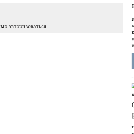
имо
авторизоваться
.
Ч