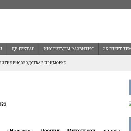
И
ДВ ГЕКТАР
ИНСТИТУТЫ РАЗВИТИЯ
ЭКСПЕРТ ТЕ
ВИТИЯ РИСОВОДСТВА В ПРИМОРЬЕ
Ь СТАВКУ ПО ДАЛЬНЕВОСТОЧНОЙ ИПОТЕКЕ
ПРАВЛЕНИЯХ РАЗВИТИЯ СОТРУДНИЧЕСТВА С ПРОВИНЦИЕЙ
за
за «Новатэк»
Леонид Михельсон
заявил