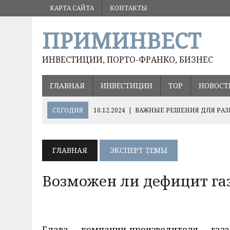
КАРТА САЙТА
КОНТАКТЫ
ПРИМИНВЕСТ
ИНВЕСТИЦИИ, ПОРТО-ФРАНКО, БИЗНЕС
ГЛАВНАЯ
ИНВЕСТИЦИИ
ТОР
НОВОСТ
СЕГОДНЯ
10.12.2024
|
ВАЖНЫЕ РЕШЕНИЯ ДЛЯ РАЗ
05.09.2024
|
ВЛАДИМИР ПУТИН ПОРУЧИЛ СОХРАНИТ
17.08.2024
|
ОЛЕГ КОЖЕМЯКО О ПЕРСПЕКТИВНЫХ НА
ГЛАВНАЯ
ЭКСПЕРТ ТЕМЫ
ХЭЙЛУНЦЗЯН
Возможен ли дефицит га
Глава компании-производителя га