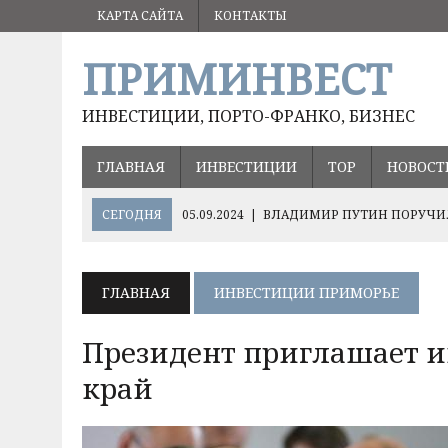
КАРТА САЙТА
КОНТАКТЫ
ПРИМИНВЕСТ
ИНВЕСТИЦИИ, ПОРТО-ФРАНКО, БИЗНЕС
ГЛАВНАЯ
ИНВЕСТИЦИИ
ТОР
НОВОСТ
СЕГОДНЯ
05.09.2024
|
ВЛАДИМИР ПУТИН ПОРУЧИЛ
17.08.2024
|
ОЛЕГ КОЖЕМЯКО О ПЕРСПЕКТИВНЫХ НА
ХЭЙЛУНЦЗЯН
ГЛАВНАЯ
ИНВЕСТИЦИИ ПРИМОРЬЕ
10.12.2024
|
ВАЖНЫЕ РЕШЕНИЯ ДЛЯ РАЗВИТИЯ РИСО
Президент приглашает и
край