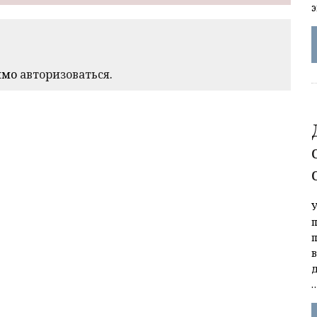
имо
авторизоваться
.