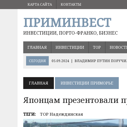
КАРТА САЙТА
КОНТАКТЫ
ПРИМИНВЕСТ
ИНВЕСТИЦИИ, ПОРТО-ФРАНКО, БИЗНЕС
ГЛАВНАЯ
ИНВЕСТИЦИИ
ТОР
НОВОСТ
СЕГОДНЯ
05.09.2024
|
ВЛАДИМИР ПУТИН ПОРУЧИЛ
17.08.2024
|
ОЛЕГ КОЖЕМЯКО О ПЕРСПЕКТИВНЫХ НА
ХЭЙЛУНЦЗЯН
ГЛАВНАЯ
ИНВЕСТИЦИИ ПРИМОРЬЕ
10.12.2024
|
ВАЖНЫЕ РЕШЕНИЯ ДЛЯ РАЗВИТИЯ РИСО
Японцам презентовали п
ТЕГИ:
ТОР Надеждинская