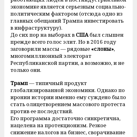
экономике является серьезным социально-
политическим фактором (отсюда одно из
главных обещаний Трампа инвестировать
в инфраструктуру).
До сих пор на выборах в
США
был слышен
прежде всего голос элит. Но в 2016 году
заговорили массы — рядовые
«слоны»
,
многомиллионный электорат
Республиканской партии, а возможно, и не
только они.
Трамп
— типичный продукт
глобализированной экономики. Однако по
иронии истории именно ему суждено было
стать олицетворением массового протеста
против ее последствий.
Его программа достаточно синкретична,
нацелена на протекционизм. Резкое
снижение налогов на бизнес, сворачивание