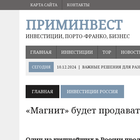
КАРТА САЙТА
КОНТАКТЫ
ПРИМИНВЕСТ
ИНВЕСТИЦИИ, ПОРТО-ФРАНКО, БИЗНЕС
ГЛАВНАЯ
ИНВЕСТИЦИИ
ТОР
НОВОСТ
СЕГОДНЯ
10.12.2024
|
ВАЖНЫЕ РЕШЕНИЯ ДЛЯ РАЗ
05.09.2024
|
ВЛАДИМИР ПУТИН ПОРУЧИЛ СОХРАНИТ
17.08.2024
|
ОЛЕГ КОЖЕМЯКО О ПЕРСПЕКТИВНЫХ НА
ГЛАВНАЯ
ИНВЕСТИЦИИ РОССИЯ
ХЭЙЛУНЦЗЯН
«Магнит» будет продава
Один из крупнейших в России про