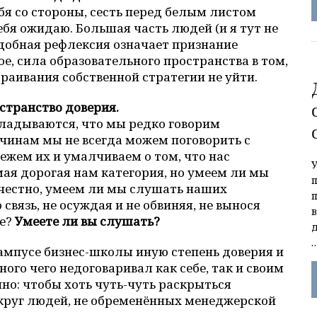
бя со стороны, сесть перед белым листом
себя ожидаю. Большая часть людей (и я тут не
одобная рефлексия означает признание
е, сила образовательного пространства в том,
траивания собственной стратегии не уйти.
остранство доверия.
кладываются, что мы редко говорим
чинам мы не всегда можем поговорить с
ежем их и умалчиваем о том, что нас
мая дорогая нам категория, но умеем ли мы
честно, умеем ли мы слушать наших
связь, не осуждая и не обвиняя, не вынося
ее?
Умеете ли вы слушать?
ампусе бизнес-школы иную степень доверия и
ого чего недоговаривал как себе, так и своим
но: чтобы хоть чуть-чуть раскрыться
в круг людей, не обременённых менеджерской