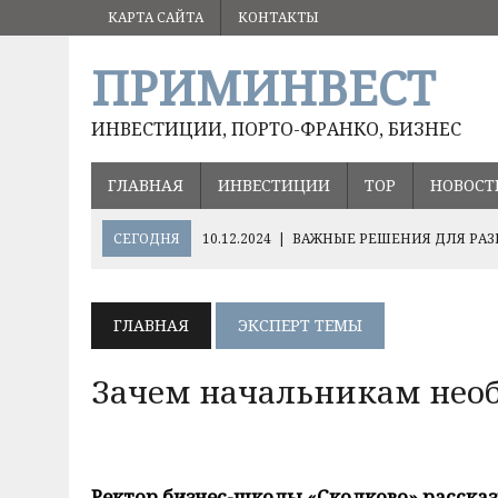
КАРТА САЙТА
КОНТАКТЫ
ПРИМИНВЕСТ
ИНВЕСТИЦИИ, ПОРТО-ФРАНКО, БИЗНЕС
ГЛАВНАЯ
ИНВЕСТИЦИИ
ТОР
НОВОСТ
СЕГОДНЯ
10.12.2024
|
ВАЖНЫЕ РЕШЕНИЯ ДЛЯ РАЗ
05.09.2024
|
ВЛАДИМИР ПУТИН ПОРУЧИЛ СОХРАНИТ
17.08.2024
|
ОЛЕГ КОЖЕМЯКО О ПЕРСПЕКТИВНЫХ НА
ГЛАВНАЯ
ЭКСПЕРТ ТЕМЫ
ХЭЙЛУНЦЗЯН
Зачем начальникам нео
Ректор бизнес-школы «Сколково» рассказы