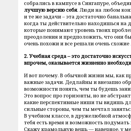
собрались в кампусе в Сингапуре, объеди
лучшую версию себя
. Люди на любом кон
и те же задачи – эта достаточно баналь
когда ты действительно находишься на др
которые понимают уровень твоих пробле
преодоления и предположить, что они бы
очень похожи и все решали очень схожие
2. Учебная среда – это достаточно искусс
впрочем, оказывается жизненно необход
И вот почему. В обычной жизни мы, как п
важные задачи. Дедлайны и внезапно обр
возможности понять, чем ты будешь заним
Это вопрос про горизонты, но не абстракт
какие перспективные ниши ты видишь для
сильные стороны, чем ты мечтал заняться
В учебном классе, в дружелюбной атмо
тебя есть время и возможность подумать
Скажу крамольную вещь — наверное, у ме