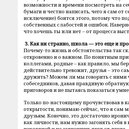
возможности и времени посмотреть на се
бумаги и честно написать, чего я сам от 
исключение) боится этого, потому что п
собственных слабостей и ошибок. Наверно
что хочешь ты или нет – от процесса выс
3. Как ни странно, школа — это еще и пр
Почему-то жизнь и обстоятельства так с
откровенно и о важном. По понятным при
коллегами, родные – как правило, мы бер
действительно тревожит, друзья – это са
дружить? Можем ли мы говорить с ними 
собеседников, давая правдивую обратную 
приговоров и не пытаясь показаться умн
Только по-настоящему прочувствовав в к
открытости, понимаю сейчас, что я сам мн
друзьям. Конечно, это достаточно иронич
как личности, нам нужно загонять себя 
иерархией и не зависящих друг от друга.