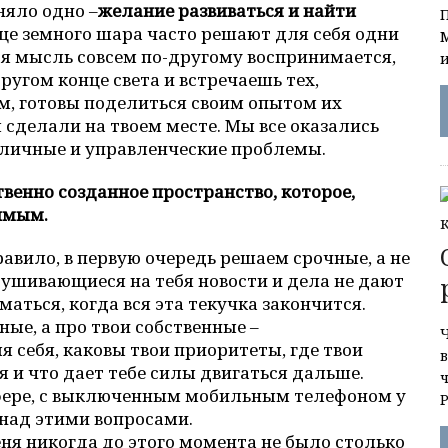
няло одно –
желание развиваться и найти
це земного шара часто решают для себя одни
ная мысль совсем по-другому воспринимается,
угом конце света и встречаешь тех,
м, готовы поделиться своим опытом их
 сделали на твоем месте. Мы все оказались
 личные и управленческие проблемы.
твенно созданное пространство, которое,
имым.
равило, в первую очередь решаем срочные, а не
ушивающиеся на тебя новости и дела не дают
аться, когда вся эта текучка закончится.
ные, а про твои собственные –
Ч
 себя, каковы твои приоритеты, где твои
в
 и что дает тебе силы двигаться дальше.
сфере, с выключенным мобильным телефоном у
 над этими вопросами.
ня никогда до этого момента не было столько