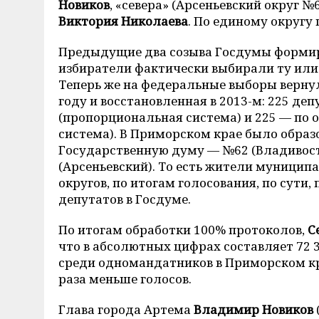
Новиков
, «севера» (Арсеньевский округ 
Виктория Николаева
. По единому округу
Предыдущие два созыва Госдумы формир
избиратели фактически выбирали ту или 
Теперь же на федеральные выборы вернул
году и восстановленная в 2013-м: 225 д
(пропорциональная система) и 225 — п
система). В Приморском крае было образ
Государственную думу — №62 (Владивост
(Арсеньевский). То есть жители муниципа
округов, по итогам голосования, по сут
депутатов в Госдуме.
По итогам обработки 100% протоколов,
С
что в абсолютных цифрах составляет 72 3
среди одномандатников в Приморском кр
раза меньше голосов.
Глава города Артема
Владимир Новиков