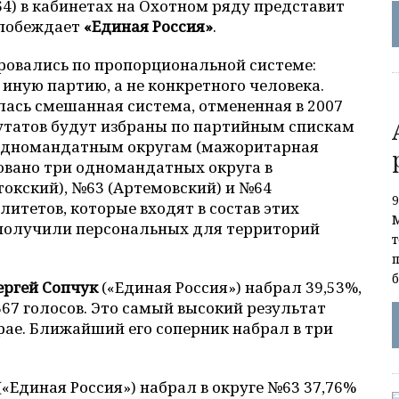
№64) в кабинетах на Охотном ряду представит
 побеждает
«Единая Россия»
.
овались по пропорциональной системе:
иную партию, а не конкретного человека.
ась смешанная система, отмененная в 2007
епутатов будут избраны по партийным спискам
о одномандатным округам (мажоритарная
овано три одномандатных округа в
окский), №63 (Артемовский) и №64
литетов, которые входят в состав этих
и, получили персональных для территорий
ергей Сопчук
(«Единая Россия») набрал 39,53%,
67 голосов. Это самый высокий результат
ае. Ближайший его соперник набрал в три
(«Единая Россия») набрал в округе №63 37,76%