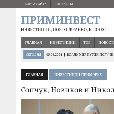
КАРТА САЙТА
КОНТАКТЫ
ПРИМИНВЕСТ
ИНВЕСТИЦИИ, ПОРТО-ФРАНКО, БИЗНЕС
ГЛАВНАЯ
ИНВЕСТИЦИИ
ТОР
НОВОСТ
СЕГОДНЯ
05.09.2024
|
ВЛАДИМИР ПУТИН ПОРУЧИЛ
17.08.2024
|
ОЛЕГ КОЖЕМЯКО О ПЕРСПЕКТИВНЫХ НА
ХЭЙЛУНЦЗЯН
ГЛАВНАЯ
ИНВЕСТИЦИИ ПРИМОРЬЕ
10.12.2024
|
ВАЖНЫЕ РЕШЕНИЯ ДЛЯ РАЗВИТИЯ РИСО
Сопчук, Новиков и Нико