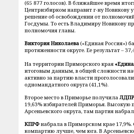
(65 877 голосов). В ближайшее время ито
Центризбирком направит г-ну Новикову 
решение об освобождении от полномочий
Госдумы. То есть Владимиру Новикову пр
полномочия главы.
Виктория Николаева
(«Единая Россия») 
протяженности округе. Ее результат – 37,4
На территории Приморского края
«Едина
итоговым данным, в общей сложности наб
активно за партию власти проголосовал
одномандатного округа (41,1%).
Второе место в Приморье получила
ЛДП
19,63% избирателей Приморья. Высокую
Арсеньевского округа, там партия набрал
КПРФ
набрала в Приморском крае 17,9%.
компартию лучше, чем юга. В Арсеньевск