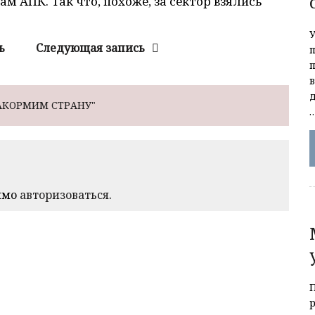
м АПК. Так что, похоже, за сектор взялись
ь
Следующая запись
АКОРМИМ СТРАНУ"
имо
авторизоваться
.