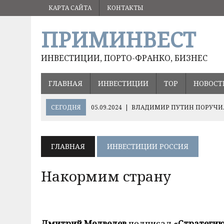
КАРТА САЙТА
КОНТАКТЫ
ПРИМИНВЕСТ
ИНВЕСТИЦИИ, ПОРТО-ФРАНКО, БИЗНЕС
ГЛАВНАЯ
ИНВЕСТИЦИИ
ТОР
НОВОСТ
СЕГОДНЯ
05.09.2024
|
ВЛАДИМИР ПУТИН ПОРУЧИЛ
17.08.2024
|
ОЛЕГ КОЖЕМЯКО О ПЕРСПЕКТИВНЫХ НА
ХЭЙЛУНЦЗЯН
ГЛАВНАЯ
ИНВЕСТИЦИИ РОССИЯ
10.12.2024
|
ВАЖНЫЕ РЕШЕНИЯ ДЛЯ РАЗВИТИЯ РИСО
Накормим страну
Дмитрий Медведев
подписал
«Стратегию