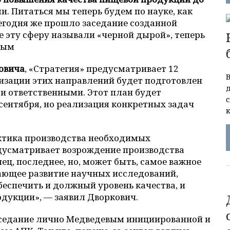
и. Питаться мы теперь будем по науке, как
Сегодня же прошло заседание созданной
 эту сферу называли «черной дырой», теперь
ным
овича
, «Стратегия» предусматривает 12
изации этих направлений будет подготовлен
д
и ответственными. Этот план будет
сентября, но реализация конкретных задач
актика производства необходимых
едусматривает возрождение производства
нец, последнее, но, может быть, самое важное
жающее развитие научных исследований,
беспечить и должный уровень качества, и
дукции», — заявил Дворкович.
аседание лично Медведевым инициированной и