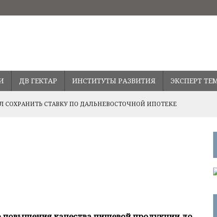
И
ДВ ГЕКТАР
ИНСТИТУТЫ РАЗВИТИЯ
ЭКСПЕРТ ТЕ
 СОХРАНИТЬ СТАВКУ ПО ДАЛЬНЕВОСТОЧНОЙ ИПОТЕКЕ
ПРАВЛЕНИЯХ РАЗВИТИЯ СОТРУДНИЧЕСТВА С ПРОВИНЦИЕЙ
ВОДСТВА В ПРИМОРЬЕ
 повышения качества пищевой продукции до