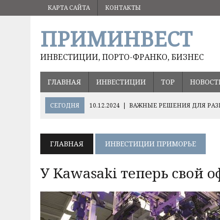
КАРТА САЙТА
КОНТАКТЫ
ПРИМИНВЕСТ
ИНВЕСТИЦИИ, ПОРТО-ФРАНКО, БИЗНЕС
ГЛАВНАЯ
ИНВЕСТИЦИИ
ТОР
НОВОСТ
СЕГОДНЯ
10.12.2024
|
ВАЖНЫЕ РЕШЕНИЯ ДЛЯ РАЗ
05.09.2024
|
ВЛАДИМИР ПУТИН ПОРУЧИЛ СОХРАНИТ
17.08.2024
|
ОЛЕГ КОЖЕМЯКО О ПЕРСПЕКТИВНЫХ НА
ГЛАВНАЯ
ИНВЕСТИЦИИ ПРИМОРЬЕ
ХЭЙЛУНЦЗЯН
У Kawasaki теперь свой 