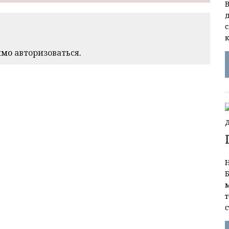
д
имо
авторизоваться
.